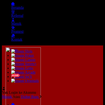
Beranda
Referral
Masuk
Promosi
Kontak
Slots
Poker
Casino
Sports+
Lotto
Arcade
Sn'S
Originals
Yuk Login ke Akunmu
Masuk
Atau
Daftar Baru