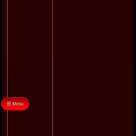
☰ Menu