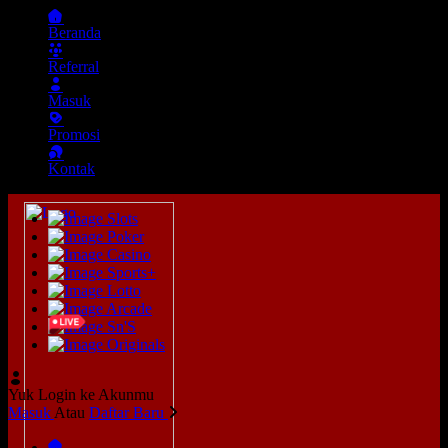
Beranda
Referral
Masuk
Promosi
Kontak
Slots
Poker
Casino
Sports+
Lotto
Arcade
Sn'S
Originals
Yuk Login ke Akunmu
Masuk
Atau
Daftar Baru