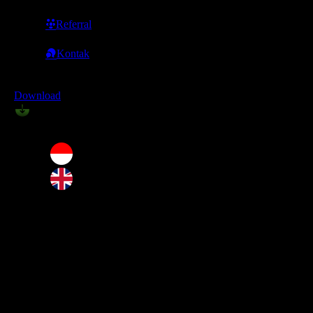
Referral
Kontak
Download APK
Main lebih praktis lewat aplikasi
Download
Bahasa Indonesia