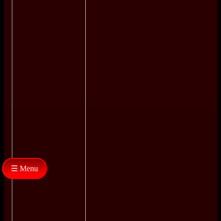
☰ Menu